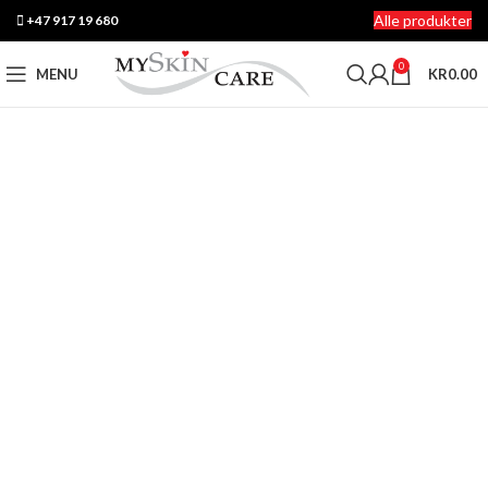
Alle produkter
+47 917 19 680
0
MENU
KR
0.00