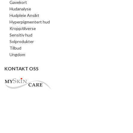
Gavekort
Hudanalyse
Hudpleie Ansikt
Hyperpigmentert hud
Kropp/diverse
Sensitiv hud
Solprodukter
Tilbud
Ungdom
KONTAKT OSS
Tel: +47 917 19 680
Epost:
mail@myskincare.one